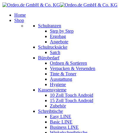
Home
Shop
Schulranzen
Step by Step
Ergobag
Angebote
Schulrucksäcke
Satch
Bürobedarf
Ordnen & Sortieren
Verpacken & Versenden
Tinte & Toner
Ausstattung
Hygiene
Kassensysteme
10 Zoll Touch Android
15 Zoll Touch Android
Zubehör
Schreibtische
Easy LINE
Basic LINE
Business LINE
Winkelschreibtische