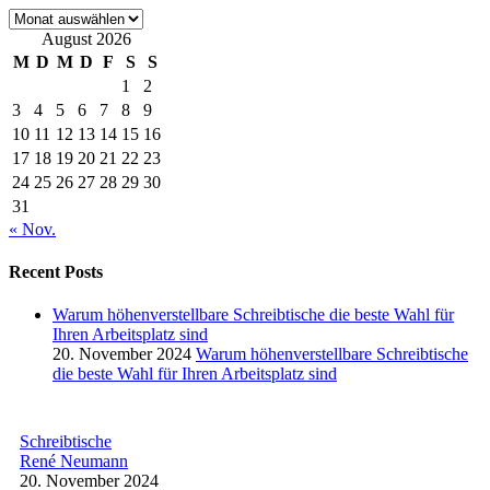
Archiv
August 2026
M
D
M
D
F
S
S
1
2
3
4
5
6
7
8
9
10
11
12
13
14
15
16
17
18
19
20
21
22
23
24
25
26
27
28
29
30
31
« Nov.
Recent Posts
Warum höhenverstellbare Schreibtische die beste Wahl für
Ihren Arbeitsplatz sind
20. November 2024
Warum höhenverstellbare Schreibtische
die beste Wahl für Ihren Arbeitsplatz sind
Schreibtische
René Neumann
20. November 2024