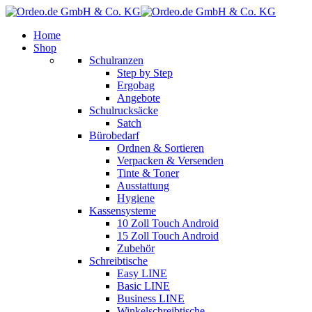
Home
Shop
Schulranzen
Step by Step
Ergobag
Angebote
Schulrucksäcke
Satch
Bürobedarf
Ordnen & Sortieren
Verpacken & Versenden
Tinte & Toner
Ausstattung
Hygiene
Kassensysteme
10 Zoll Touch Android
15 Zoll Touch Android
Zubehör
Schreibtische
Easy LINE
Basic LINE
Business LINE
Winkelschreibtische