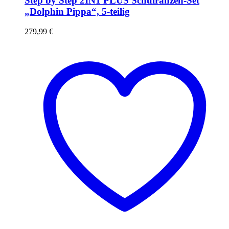
Step by Step 2IN1 PLUS Schulranzen-Set
„Dolphin Pippa“, 5-teilig
279,99
€