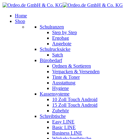
Home
Shop
Schulranzen
Step by Step
Ergobag
Angebote
Schulrucksäcke
Satch
Bürobedarf
Ordnen & Sortieren
Verpacken & Versenden
Tinte & Toner
Ausstattung
Hygiene
Kassensysteme
10 Zoll Touch Android
15 Zoll Touch Android
Zubehör
Schreibtische
Easy LINE
Basic LINE
Business LINE
Winkelschreibtische